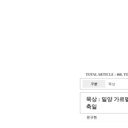
TOTAL ARTICLE : 460
, T
구분
묵상
|
묵상 :
밀양 가르멜
축일
문규현